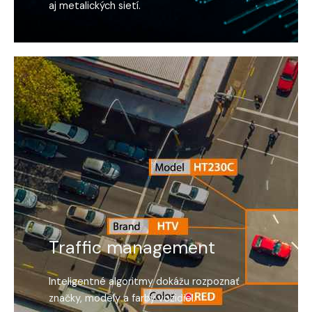
aj metalických sietí.
Traffic management
Inteligentné algoritmy dokážu rozpoznať
značky, modely a farby vozidiel.