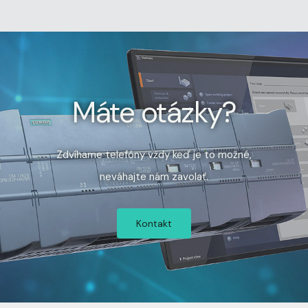
Máte otázky?
Zdvíhame telefóny vždy keď je to možné,
neváhajte nám zavolať.
Kontakt