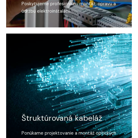
Poskytujeme profesionálnu montáž, opravu a
údržbu elektroinštalácií.
Štruktúrovaná kabeláž
Ponúkame projektovanie a montáž optických