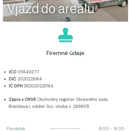
Vjazd do areálu
Firemné údaje
IČO
35840277
DIČ
2020226164
IČ DPH
SK2020226164
Zápis v ORSR
Obchodný register Okresného súdu
Bratislava I, oddiel: Sro, vložka č. 26981/B
Pondelok
8:00 - 16:30