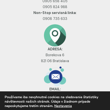
0905 658 405
0905 824 988
Non-Stop servisná linka
:
0908 735 633
ADRESA:
Borekova 6
821 06 Bratislava
EMAIL:
sdsluzby@sdsluzby.sk
Používame iba nevyhnutné cookies na sledovanie štatistiky
WEB stránka:
návštevnosti našich stránok. Údaje v žiadnom prípade
neposkytujeme tretím stranám.
Nastavenia
www.sdsluzby.sk